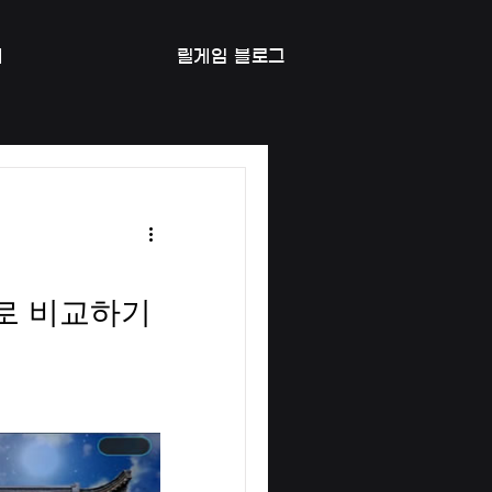
개
릴게임 블로그
로 비교하기