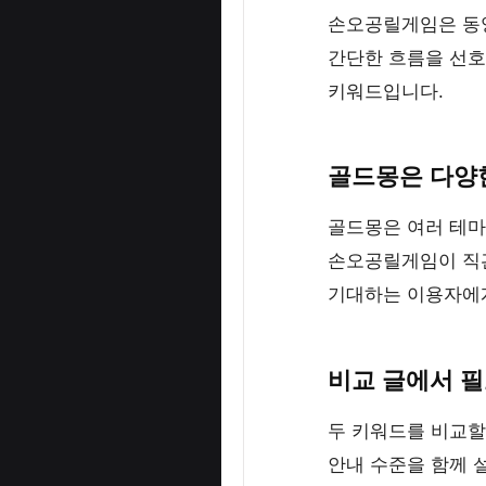
손오공릴게임은 동양
간단한 흐름을 선호
키워드입니다.
골드몽은 다양
골드몽은 여러 테마
손오공릴게임이 직관
기대하는 이용자에게
비교 글에서 
두 키워드를 비교할
안내 수준을 함께 