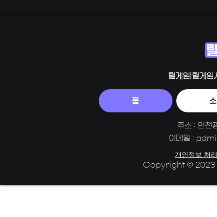
릴게임|릴게임
홈
소
주소 : 인천
이메일 :
admi
개인정보 처리
Copyright © 2023 