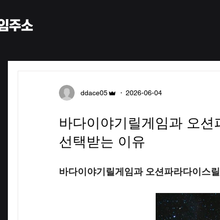
ddace05
2026-06-04
바다이야기릴게임과 오션
선택받는 이유
바다이야기릴게임과 오션파라다이스릴게