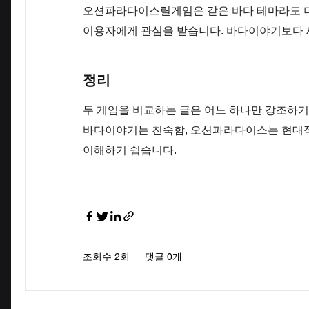
오션파라다이스릴게임은 같은 바다 테마라도 더
이용자에게 관심을 받습니다. 바다이야기보다 
정리
두 게임을 비교하는 글은 어느 하나만 강조하기
바다이야기는 친숙함, 오션파라다이스는 현대
이해하기 쉽습니다.
조회수 2회
댓글 0개