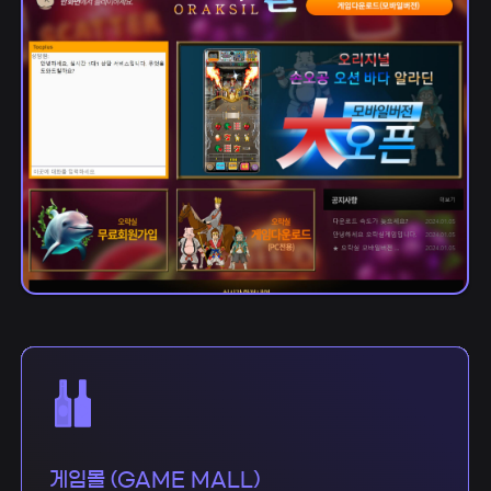
게임몰 (GAME MALL)