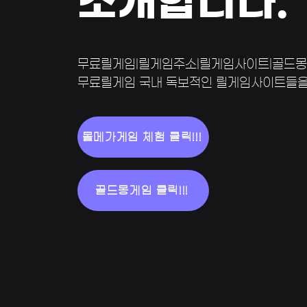
소개합니다.
무료릴게임|릴게임주소|릴게임사이트|골드몽
무료릴게임 국내 독보적인 릴게임사이트들을
몰메가게임 체험 클릭!!!
골드몽게임 클릭!!!