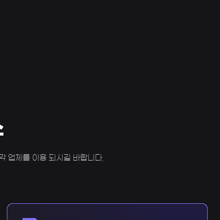
스
 업체를 이용 되시길 바랍니다.