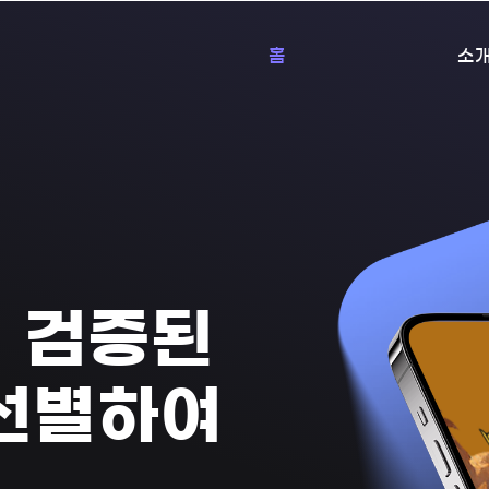
홈
소
저
검증된
선별하여