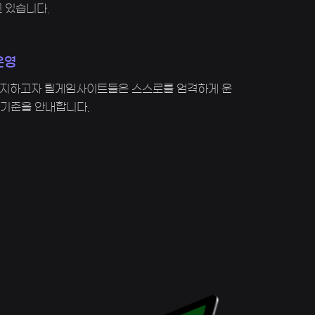
 있습니다.
운영
 방지하고자 릴게임사이트들은 스스로를 엄격하게 운
 기준을 안내합니다.