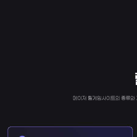
메이저 릴게임사이트의 종류와 