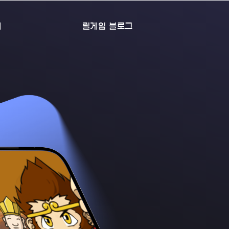
개
릴게임 블로그