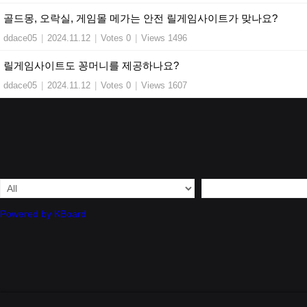
골드몽, 오락실, 게임몰 메가는 안전 릴게임사이트가 맞나요?
ddace05
|
2024.11.12
|
Votes 0
|
Views 1496
릴게임사이트도 꽁머니를 제공하나요?
ddace05
|
2024.11.12
|
Votes 0
|
Views 1607
Powered by KBoard