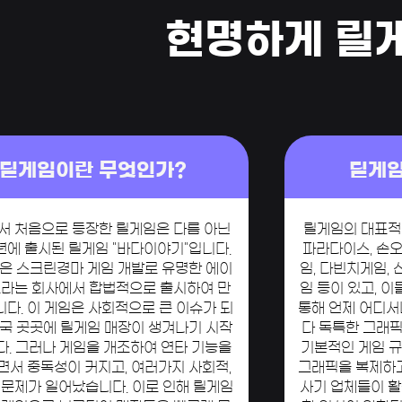
현명하게 릴
릴게임이란 무엇인가?
릴게임
서 처음으로 등장한 릴게임은 다름 아닌
릴게임의 대표적
년에 출시된 릴게임 "바다이야기"입니다.
파라다이스, 손오
은 스크린경마 게임 개발로 유명한 에이
임, 다빈치게임,
즈라는 회사에서 합법적으로 출시하여 만
임 등이 있고, 
다. 이 게임은 사회적으로 큰 이슈가 되
통해 언제 어디서
국 곳곳에 릴게임 매장이 생겨나기 시작
다 독특한 그래픽
. 그러나 게임을 개조하여 연타 기능을
기본적인 게임 규
서 중독성이 커지고, 여러가지 사회적,
그래픽을 복제하
 문제가 일어났습니다. 이로 인해 릴게임
사기 업체들이 활