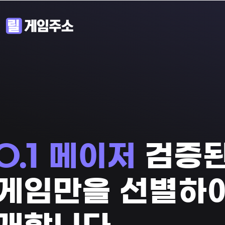
O.1 메이저
검증
게임만을 선별하