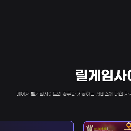
릴게임사
메이저 릴게임사이트의 종류와 제공하는 서비스에 대한 자세