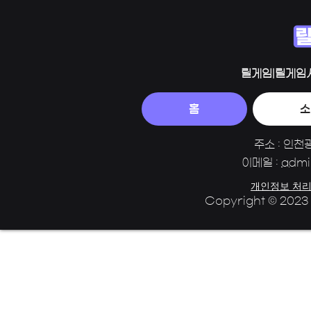
릴게임|릴게임
홈
소
주소 : 인천
이메일 :
admi
개인정보 처리
Copyright © 2023 