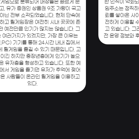
박게임으로 분류되어 매장들은 빠르게 문
한 인식이 악화되
고, 유가 증권인 상품권 9조 가량이 국고
임주소는 정직하
아닌 전부 소각되었습니다. 현제 단속에
뢰를 쌓아온 사
하고 릴게임장은 여전히 시내 곳곳에 존
전하게 이용할 
 예전만큼 인기가 많지는 않습니다. 그
고 있습니다. 
 여러가지가 있겠지만, 가장 큰 이유는
전 운영 정보와 
,PC) 기기를 통해 24시간 내내 집에서
 릴게임을 즐길 수 있기 때문입니다. 고
임이긴 하지만 중장년층에게 인기가 높으
은 유저층을 형성하고 있습니다. 또한 예
에서 게임을 즐기던 유저가 추억에 젖어
많은 사람들이 온라인 릴게임을 이용하고
있다.