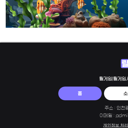
릴게임|릴게임
홈
소
주소 : 인천
이메일 :
admi
개인정보 처리