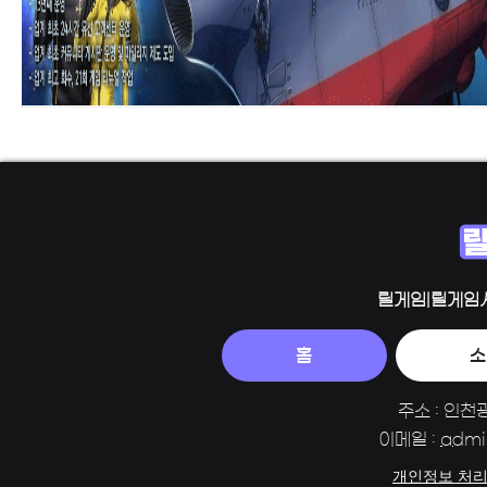
릴게임|릴게임
홈
소
주소 : 인천
이메일 :
admi
개인정보 처리