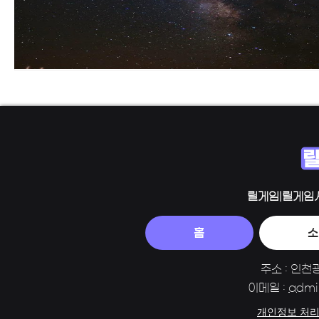
릴게임|릴게임
홈
소
주소 : 인천
이메일 :
admi
개인정보 처리