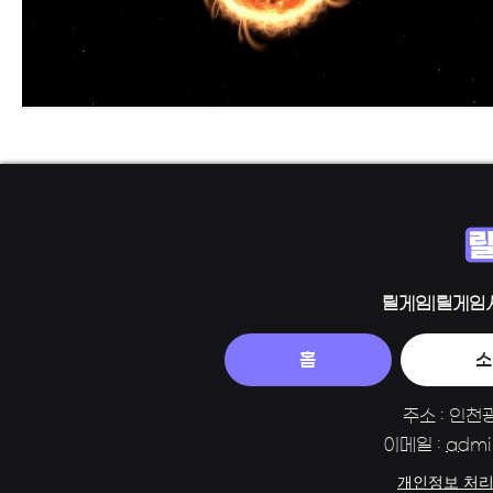
릴게임|릴게임
홈
소
주소 : 인천
이메일 :
admi
개인정보 처리