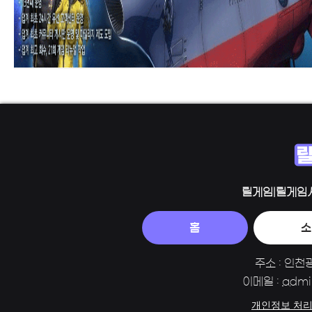
릴게임|릴게임
홈
소
주소 : 인천
이메일 :
admi
개인정보 처리