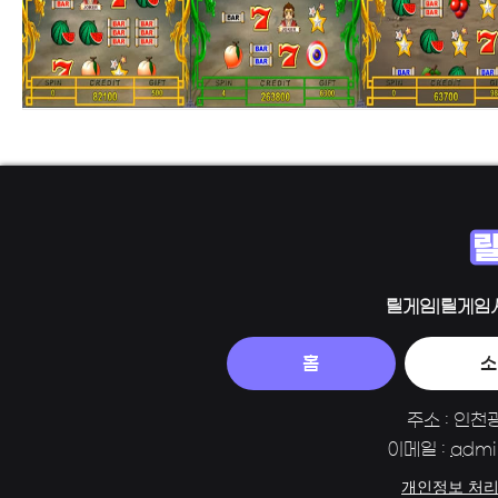
릴게임|릴게임
홈
소
주소 : 인천
이메일 :
admi
개인정보 처리