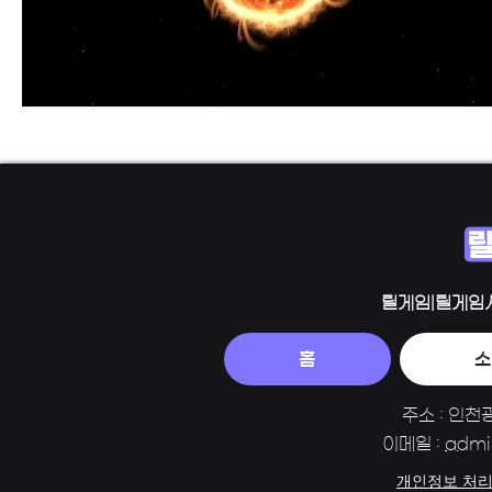
릴게임|릴게임
홈
소
주소 : 인천
이메일 :
admi
개인정보 처리