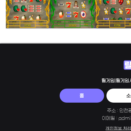
릴게임|릴게임
홈
소
주소 : 인천
이메일 :
admi
개인정보 처리