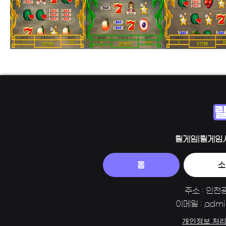
릴게임|릴게임
홈
소
주소 : 인천
이메일 :
admi
개인정보 처리