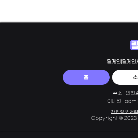
릴게임|릴게임
홈
소
주소 : 인천
이메일 :
admi
개인정보 처리
Copyright © 2023 