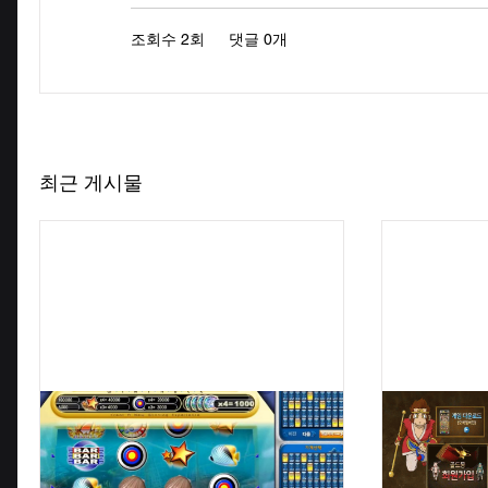
조회수 2회
댓글 0개
최근 게시물
안전한 릴게임 정보를 처음
골드몽 
확인할 때 알아야 할 내용
정리와 