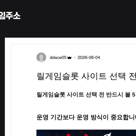
ddace05
2026-06-04
릴게임슬롯 사이트 선택 전
릴게임슬롯 사이트 선택 전 반드시 볼 
운영 기간보다 운영 방식이 중요합니