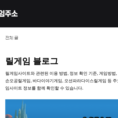
전체 글
릴게임 블로그
릴게임사이트와 관련된 이용 방법, 정보 확인 기준, 게임방법
손오공릴게임, 바다이야기게임, 오션파라다이스릴게임 등 주요
임사이트 정보를 함께 확인할 수 있습니다.