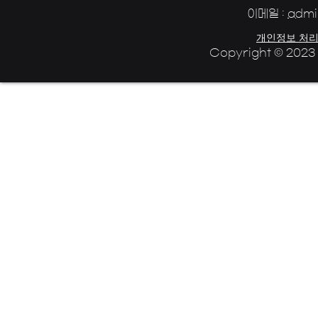
이메일 :
admi
개인정보 처리
Copyright © 2023 