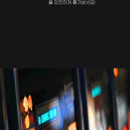
을 안전하게 즐겨보세요!