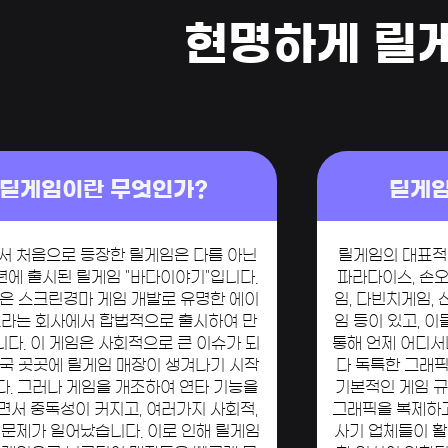
현명하게 릴
릴게임이란 무엇인가?
릴게임
서 처음으로 등장한 릴게임은 다름 아닌
릴게임의 대표적
년에 출시된 릴게임 "바다이야기"입니다.
파라다이스, 손오
은 스크린경마 게임 개발로 유명한 에이
임, 다빈치게임,
즈라는 회사에서 합법적으로 출시하여 만
임 등이 있고, 
다. 이 게임은 사회적으로 큰 이슈가 되
통해 언제 어디서
국 곳곳에 릴게임 매장이 생겨나기 시작
다 독특한 그래픽
. 그러나 게임을 개조하여 연타 기능을
기본적인 게임 규
서 중독성이 커지고, 여러가지 사회적,
그래픽을 복제하
 문제가 일어났습니다. 이로 인해 릴게임
사기 업체들이 활