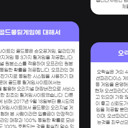
습니다.수년간 검
체
골드몽릴게임에 대해서
사이트인 골드몽은 손오공게임, 알라딘게
오
천지게임 등 3가지 릴게임을 제공합니다.
널 원본소스를 적용하여 오프라인 원본
동일한 확률을 제공합니다. 오프라인 매
오락실은 거의 4년
마찬가지로 동일한 시스템을 사용하기 때
션파라다이스 게임'
문에 골드몽 릴게임사이트에서는
등 게임을 운영해
 활용해 오리지널 매장버전으로 서비스
현재 오션파라다
공한 최초의 릴게임사이트였습니다. 다른
고 있으며 가장 
 비해 2017년 9월 18일부터 출시되였
이 좋고 신뢰도가
 릴게임사이트에서 골드몽의 오리지널 게
임을 제공할 뿐만
경험해 본 사람이라면 입출금이 안정적이
이며, 오션파라
프라인 매장과 100% 동일한 확률로 모바
는것을 최우선으
 100% 호환되는 것을 확실히 알수 있