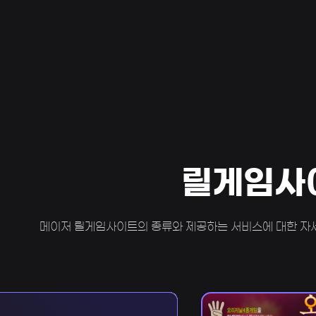
릴게임사
메이저 릴게임사이트의 종류와 제공하는 서비스에 대한 자세