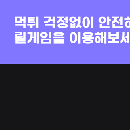
먹튀 걱정없이 안전
​릴게임을 이용해보세