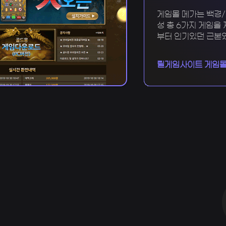
게임몰 메가는 백경
성 총 6가지 게임을
부터 인기있던 근본
릴게임사이트 게임