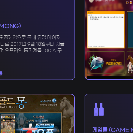
 MONG)
오공게임으로 국내 유명 메이저
나로 2017년 9월 18일부터 지금
며 오프라인 통기계를 100% 구
몽
게임몰 (GAME 