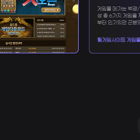
게임몰 메가는 백경
성 총 6가지 게임을
부터 인기있던 근본
릴게임사이트 게임