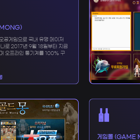
 MONG)
오공게임으로 국내 유명 메이저
나로 2017년 9월 18일부터 지금
며 오프라인 통기계를 100% 구
몽
게임몰 (GAME 