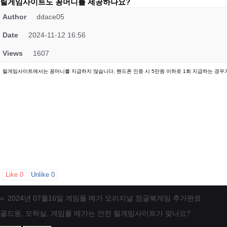
릴게임사이트도 꽁머니를 제공하나요?
Author
ddace05
Date
2024-11-12 16:56
Views
1607
릴게임사이트에서는 꽁머니를 지급하지 않습니다. 핸드폰 인증 시 5만원 이하로 1회 지급하는 경우
Like
0
Unlike
0
«
2024년 07월16일 게임몰 메가 오리지널 정글북게임 추가완료
골드몽, 오락실, 게임몰 메가는 안전 릴게임사이트가 맞나요?