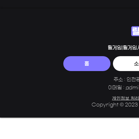
릴게임|릴게임
홈
소
주소 : 인천
이메일 :
admi
개인정보 처리
Copyright © 2023 