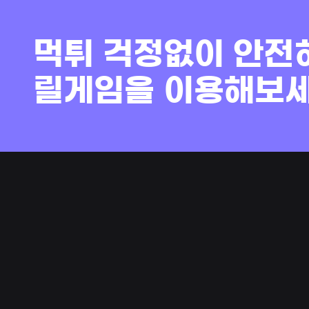
먹튀 걱정없이 안전
​릴게임을 이용해보세