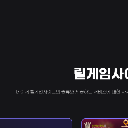
릴게임사
메이저 릴게임사이트의 종류와 제공하는 서비스에 대한 자세