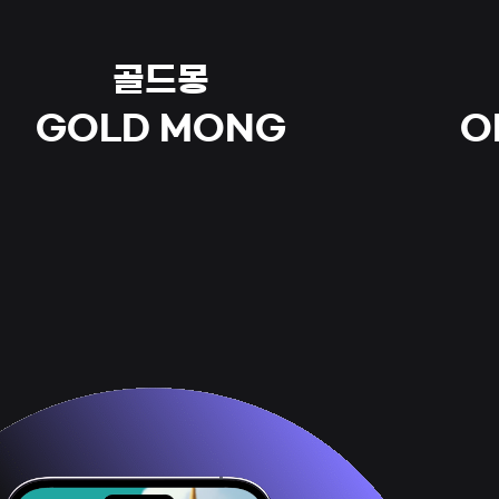
골드몽
GOLD MONG
O