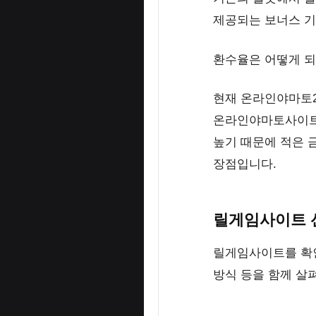
제공되는 보너스 기
환수율은 어떻게 되
현재 온라인야마토2
온라인야마토사이트 
높기 때문에 적은 
장점입니다.
릴게임사이트 
릴게임사이트를 확인할
방식 등을 함께 살