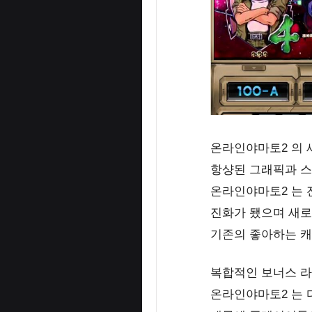
온라인야마토2 의 
항샹된 그래픽과 
온라인야마토2 는 
진화가 됐으며 새로
기존의 좋아하는 캐
복합적인 보너스 
온라인야마토2 는 