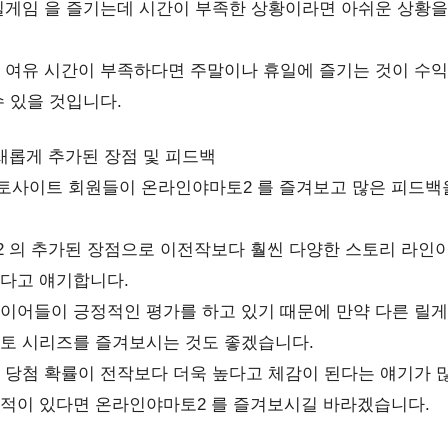
릴게임 을 즐기는데 시간이 부족한 상황이라면 아쉬운 상황을
 여유 시간이 부족하다면 주말이나 휴일에 즐기는 것이 수
수 있을 것입니다.
새롭게 추가된 장점 및 피드백
토사이트 회원들이 온라인야마토2 를 즐겨보고 많은 피드백
 의 추가된 장점으로 이전작보다 훨씬 다양한 스토리 라인이
다고 얘기합니다.
이어들이 긍정적인 평가를 하고 있기 때문에 만약 다른 릴게
토 시리즈를 즐겨보시는 것도 좋겠습니다.
 당첨 확률이 전작보다 더욱 높다고 체감이 된다는 얘기가 
적이 있다면 온라인야마토2 를 즐겨보시길 바라겠습니다.