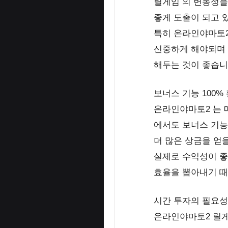
릴게임 의 변동성을
좋게 도출이 되고 
특히 온라인야마토2
신중하게 해야되며 
해두는 것이 좋습니
보너스 기능 100%
온라인야마토2 는 
에서도 보너스 기능
더 많은 상금을 얻
실제로 수익성이 좋
효율을 뽑아내기 때
시간 투자의 필요성
온라인야마토2 릴게