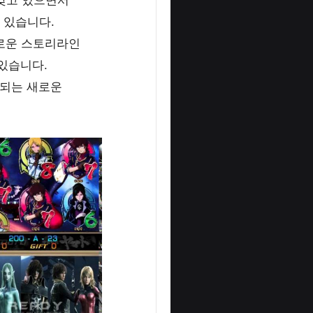
갖고 있으면서
 있습니다.
새로운 스토리라인
있습니다.
가되는 새로운