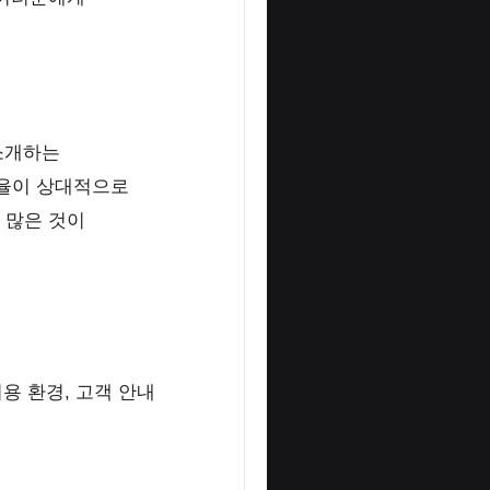
소개하는
수율이 상대적으로
 많은 것이
용 환경, 고객 안내