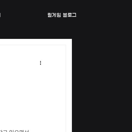
개
릴게임 블로그