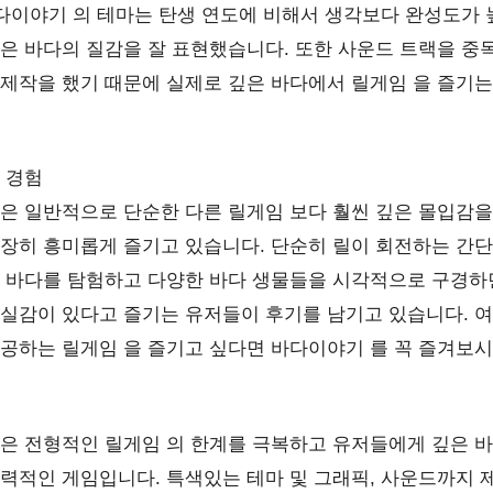
바다이야기 의 테마는 탄생 연도에 비해서 생각보다 완성도가
은 바다의 질감을 잘 표현했습니다. 또한 사운드 트랙을 중
제작을 했기 때문에 실제로 깊은 바다에서 릴게임 을 즐기는
 경험
은 일반적으로 단순한 다른 릴게임 보다 훨씬 깊은 몰입감을
장히 흥미롭게 즐기고 있습니다. 단순히 릴이 회전하는 간단
 바다를 탐험하고 다양한 바다 생물들을 시각적으로 구경하
실감이 있다고 즐기는 유저들이 후기를 남기고 있습니다. 
공하는 릴게임 을 즐기고 싶다면 바다이야기 를 꼭 즐겨보시
은 전형적인 릴게임 의 한계를 극복하고 유저들에게 깊은 
력적인 게임입니다. 특색있는 테마 및 그래픽, 사운드까지 