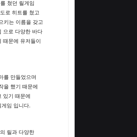
트를 쳤던 릴게임
정도로 히트를 쳤고
으키는 이름을 갖고
임 으로 다양한 바다
기 때문에 유저들이
테마를 만들었으며
작을 했기 때문에
고 있기 때문에
릴게임 입니다.
의 릴과 다양한