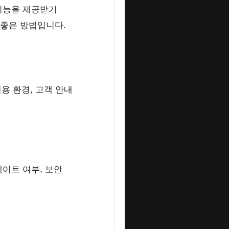
기능을 제공받기
 좋은 방법입니다.
용 환경, 고객 안내
이트 여부, 보안