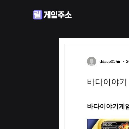
ddace05
2
바다이야기
바다이야기게임