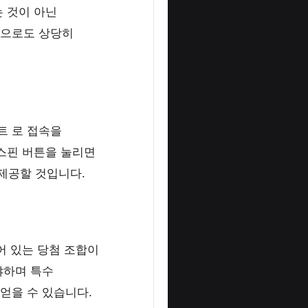
는 것이 아닌
적으로도 상당히
트 로 접속을
 스핀 버튼을 눌리면
제공할 것입니다.
어 있는 당첨 조합이
야하며 특수
얻을 수 있습니다.