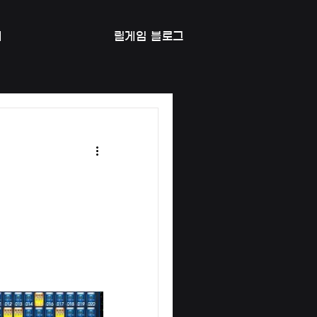
개
릴게임 블로그