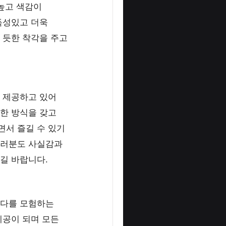
 높고 색감이
독성있고 더욱
 듯한 착각을 주고
 제공하고 있어
한 방식을 갖고
면서 즐길 수 있기
여러분도 사실감과
길 바랍니다.
바다를 모험하는
제공이 되며 모든