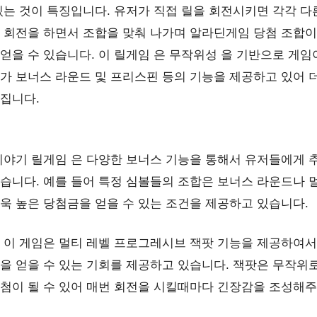
있는 것이 특징입니다. 유저가 직접 릴을 회전시키면 각각 다
 회전을 하면서 조합을 맞춰 나가며 알라딘게임 당첨 조합
얻을 수 있습니다. 이 릴게임 은 무작위성 을 기반으로 게임
가 보너스 라운드 및 프리스핀 등의 기능을 제공하고 있어 더
집니다.
이야기 릴게임 은 다양한 보너스 기능을 통해서 유저들에게 
습니다. 예를 들어 특정 심볼들의 조합은 보너스 라운드나
욱 높은 당첨금을 얻을 수 있는 조건을 제공하고 있습니다.
 이 게임은 멀티 레벨 프로그레시브 잭팟 기능을 제공하여서
을 얻을 수 있는 기회를 제공하고 있습니다. 잭팟은 무작위
첨이 될 수 있어 매번 회전을 시킬때마다 긴장감을 조성해주