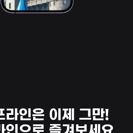
프라인은 이제 그만!
라인으로 즐겨보세요.