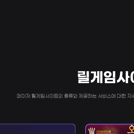
릴게임사
메이저 릴게임사이트의 종류와 제공하는 서비스에 대한 자세