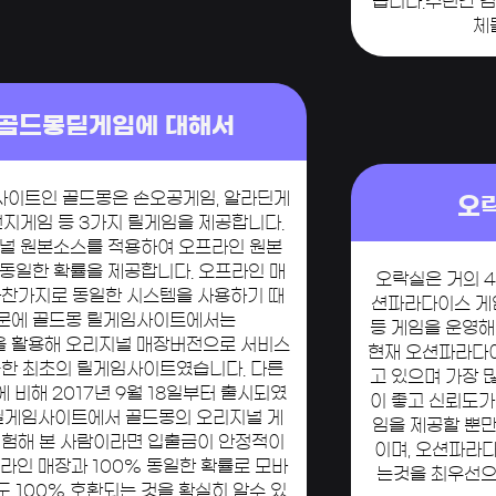
습니다.수년간 검
체
골드몽릴게임에 대해서
사이트인 골드몽은 손오공게임, 알라딘게
오
천지게임 등 3가지 릴게임을 제공합니다.
널 원본소스를 적용하여 오프라인 원본
동일한 확률을 제공합니다. 오프라인 매
오락실은 거의 4년
마찬가지로 동일한 시스템을 사용하기 때
션파라다이스 게임'
문에 골드몽 릴게임사이트에서는
등 게임을 운영해
 활용해 오리지널 매장버전으로 서비스
현재 오션파라다
공한 최초의 릴게임사이트였습니다. 다른
고 있으며 가장 
 비해 2017년 9월 18일부터 출시되였
이 좋고 신뢰도가
 릴게임사이트에서 골드몽의 오리지널 게
임을 제공할 뿐만
경험해 본 사람이라면 입출금이 안정적이
이며, 오션파라
프라인 매장과 100% 동일한 확률로 모바
는것을 최우선으
 100% 호환되는 것을 확실히 알수 있