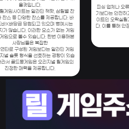
을것입니다.
피싱 업체나 오류
릴게임사이트는 알라딘 잭팟, 삼칠별 찬
기보다는 안전하
바 찬스 등 다양한 찬스를 제공합니다. 바
이트인 오락실릴
포바X배당금 당첨되고 있으며 뻥예시는
다. 이를 통해 
가 않습니다. 이러한 요소가 없는 게임
게임으로 볼수 있습니다. 한번 이용해본
사장님들은 복잡한
 연타로 구성된 게임보다는 알라딘 게임
지널 슬롯 형식을 선호하는 경향이 있습
 따라서 골드몽게임은 오리지널 릴게임의
진정한 매력을 제공합니다.